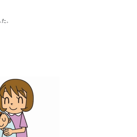
した。
。