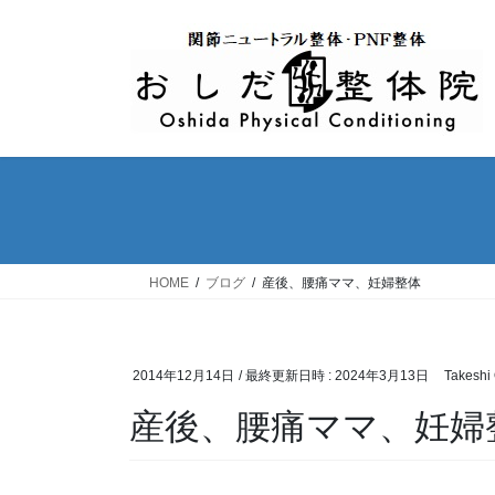
コ
ナ
ン
ビ
テ
ゲ
ン
ー
ツ
シ
へ
ョ
ス
ン
キ
に
ッ
移
プ
動
HOME
ブログ
産後、腰痛ママ、妊婦整体
2014年12月14日
/ 最終更新日時 :
2024年3月13日
Takeshi
産後、腰痛ママ、妊婦