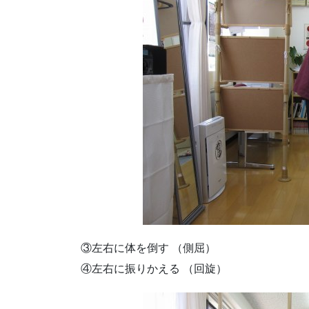
③左右に体を倒す （側屈）
④左右に振りかえる （回旋）