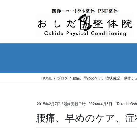
コ
ナ
ン
ビ
テ
ゲ
ン
ー
ツ
シ
へ
ョ
ス
ン
キ
に
ッ
移
プ
動
HOME
ブログ
腰痛、早めのケア、症状確認、動作チ
2015年2月7日
/ 最終更新日時 :
2024年4月5日
Takeshi Osh
腰痛、早めのケア、症