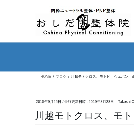
コ
ナ
ン
ビ
テ
ゲ
ン
ー
ツ
シ
へ
ョ
ス
ン
キ
に
ッ
移
プ
動
HOME
ブログ
川越モトクロス、モトビ、ウエポン、
2015年9月25日
/ 最終更新日時 :
2019年8月28日
Takeshi 
川越モトクロス、モト