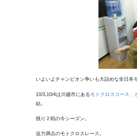
いよいよチャンピオン争いも大詰めな全日本
10/3,10/4は川越市にある
モトクロスコース、
結。
残り２戦の今シーズン。
迫力満点のモトクロスレース。