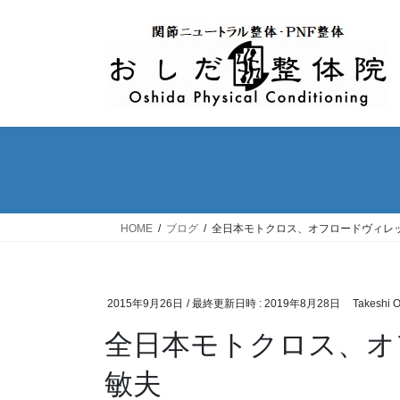
コ
ナ
ン
ビ
テ
ゲ
ン
ー
ツ
シ
へ
ョ
ス
ン
キ
に
ッ
移
プ
動
HOME
ブログ
全日本モトクロス、オフロードヴィレ
2015年9月26日
/ 最終更新日時 :
2019年8月28日
Takeshi 
全日本モトクロス、オ
敏夫