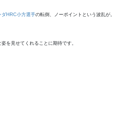
ンダHRC小方選手
の転倒、ノーポイントという波乱が。
。
な姿を見せてくれることに期待です。