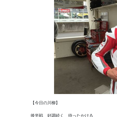
【今日の川柳】
後半戦 好調続く 待ったかける