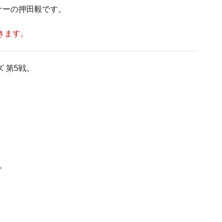
ナーの押田毅です。
きます。
 第5戦。
。