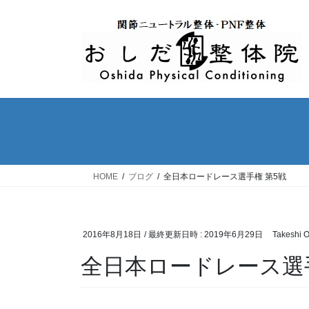
コ
ナ
ン
ビ
テ
ゲ
ン
ー
ツ
シ
へ
ョ
ス
ン
キ
に
ッ
移
プ
動
HOME
ブログ
全日本ロードレース選手権 第5戦
2016年8月18日
/ 最終更新日時 :
2019年6月29日
Takeshi 
全日本ロードレース選手