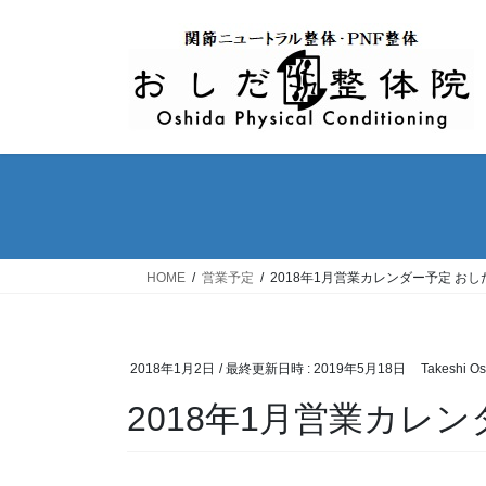
コ
ナ
ン
ビ
テ
ゲ
ン
ー
ツ
シ
へ
ョ
ス
ン
キ
に
ッ
移
プ
動
HOME
営業予定
2018年1月営業カレンダー予定 お
2018年1月2日
/ 最終更新日時 :
2019年5月18日
Takeshi Os
2018年1月営業カレ