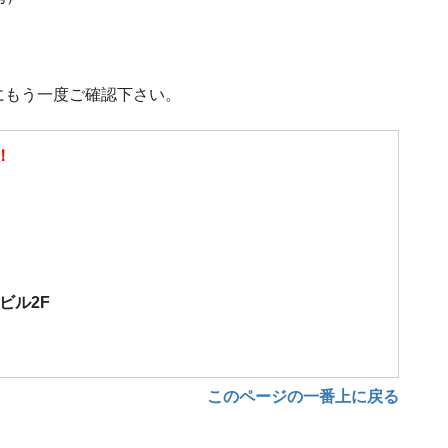
にもう一度ご確認下さい。
！
）
栄ビル2F
このページの一番上に戻る