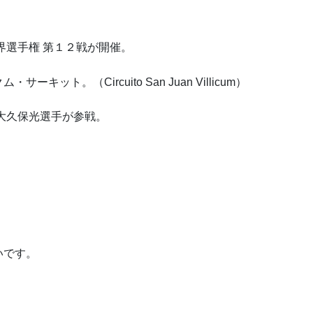
界選手権 第１２戦が開催。
ト。（Circuito San Juan Villicum）
、大久保光選手が参戦。
いです。