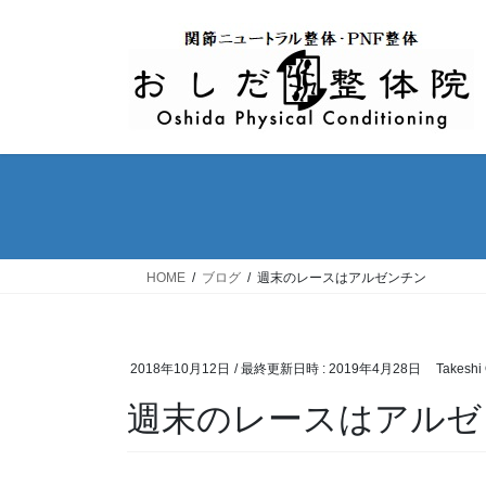
コ
ナ
ン
ビ
テ
ゲ
ン
ー
ツ
シ
へ
ョ
ス
ン
キ
に
ッ
移
プ
動
HOME
ブログ
週末のレースはアルゼンチン
2018年10月12日
/ 最終更新日時 :
2019年4月28日
Takeshi
週末のレースはアルゼ