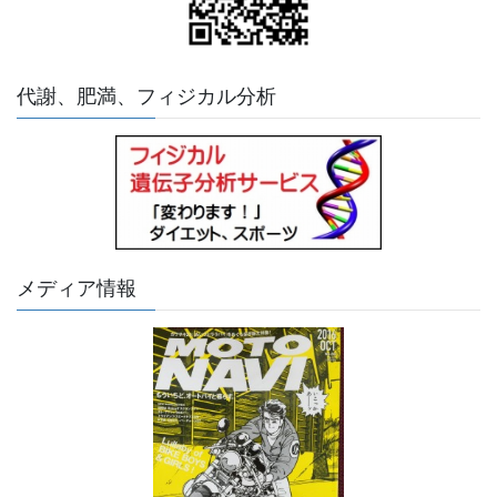
代謝、肥満、フィジカル分析
メディア情報