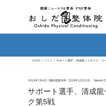
コ
ナ
ン
ビ
テ
ゲ
ン
ー
ツ
シ
へ
ョ
ス
ン
キ
に
ッ
移
プ
動
HOME
ブログ
サポート選手、清成龍一イギリス・ス
2013年7月4日
/ 最終更新日時 :
2019年12月21日
Takeshi 
サポート選手、清成龍
ク第5戦