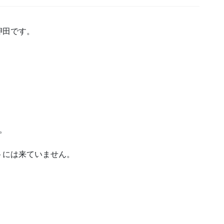
押田です。
。
。
。
トには来ていません。