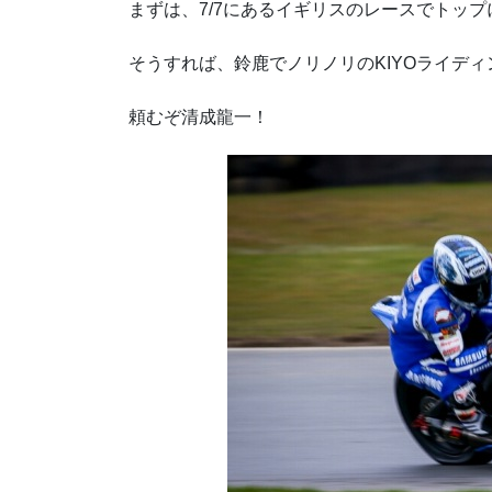
まずは、7/7にあるイギリスのレースでトッ
そうすれば、鈴鹿でノリノリのKIYOライデ
頼むぞ清成龍一！