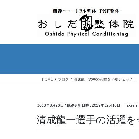
コ
ナ
ン
ビ
テ
ゲ
ン
ー
ツ
シ
へ
ョ
ス
ン
キ
に
ッ
移
プ
動
HOME
ブログ
清成龍一選手の活躍を今夜チェック！
2013年8月26日
/ 最終更新日時 :
2019年12月16日
Takeshi
清成龍一選手の活躍を