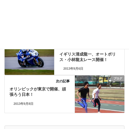
ブログ
、
清成龍一
カテゴリー
BSB
ドニントンパーク
清成龍一
タグ
ブログ
前の記事
イギリス清成龍一、オートポリ
ス・小林龍太レース開催！
2013年9月6日
ブログ
次の記事
オリンピックが東京で開催、頑
張ろう日本！
2013年9月8日