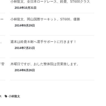
小林龍太、全日本ロードレース、鈴鹿、ST600クラス
2014年10月31日
ロー
小林龍太、岡山国際サーキット、ST600、優勝
2014年9月29日
ト、
週末は鈴鹿８耐へ選手サポートに行きます！
2014年7月21日
ド菅
木曜日ですが、おしだ整体院は営業致します。
2014年6月26日
ス
小林龍太