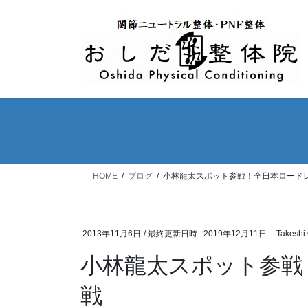
コ
ナ
ン
ビ
テ
ゲ
ン
ー
ツ
シ
へ
ョ
ス
ン
キ
に
ッ
移
プ
動
HOME
ブログ
小林龍太スポット参戦！全日本ロード
2013年11月6日
/ 最終更新日時 :
2019年12月11日
Takeshi
小林龍太スポット参戦
戦