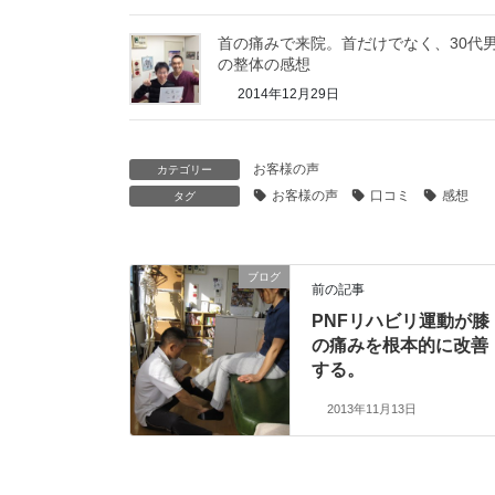
首の痛みで来院。首だけでなく、30代
の整体の感想
2014年12月29日
お客様の声
カテゴリー
お客様の声
口コミ
感想
タグ
ブログ
前の記事
PNFリハビリ運動が膝
の痛みを根本的に改善
する。
2013年11月13日