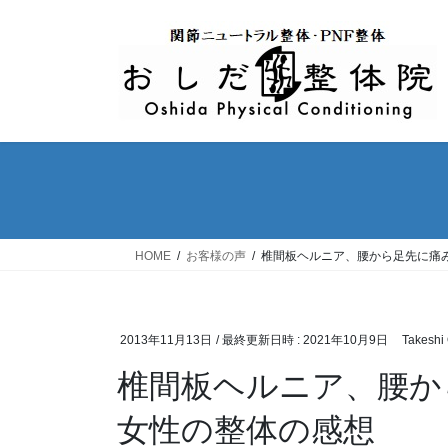
コ
ナ
ン
ビ
テ
ゲ
ン
ー
ツ
シ
へ
ョ
ス
ン
キ
に
ッ
移
プ
動
HOME
お客様の声
椎間板ヘルニア、腰から足先に痛み
2013年11月13日
/ 最終更新日時 :
2021年10月9日
Takeshi
椎間板ヘルニア、腰か
女性の整体の感想