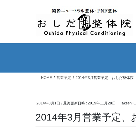
コ
ナ
ン
ビ
テ
ゲ
ン
ー
ツ
シ
へ
ョ
ス
ン
キ
に
ッ
移
プ
動
HOME
営業予定
2014年3月営業予定、おしだ整体院
2014年3月1日
/ 最終更新日時 :
2019年11月28日
Takeshi 
2014年3月営業予定