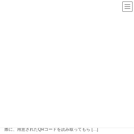
コ
ナ
ン
ビ
テ
ゲ
ン
ー
ツ
シ
へ
ョ
ス
ン
お知らせ
キ
に
ッ
移
プ
動
HOME
お知らせ
2020年7月14日
ブログ
埼玉県新型コロナウイルスお知らせシステム
川越駅、スポーツ整体トレーナーの押田です。 この度、埼玉県か
ら新型コロナウイルス感染予防対策としてお知らせシステムが始
まりました。 皆様が埼玉県内の店舗、イベント会場にお出かけの
際に、用意されたQRコードを読み取ってもら […]