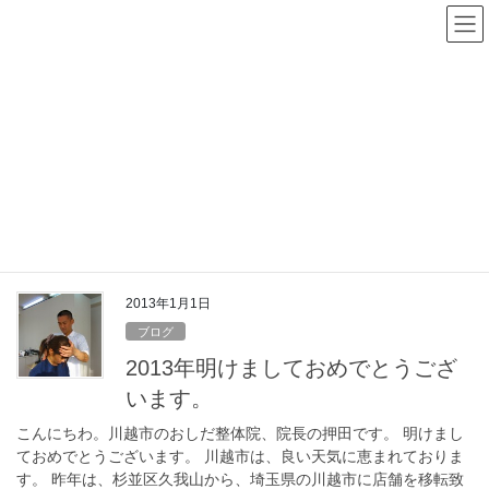
コ
ナ
ン
ビ
テ
ゲ
ン
ー
ツ
シ
へ
ョ
ス
ン
ご挨拶
キ
に
ッ
移
プ
動
HOME
ご挨拶
2013年1月1日
ブログ
2013年明けましておめでとうござ
います。
こんにちわ。川越市のおしだ整体院、院長の押田です。 明けまし
ておめでとうございます。 川越市は、良い天気に恵まれておりま
す。 昨年は、杉並区久我山から、埼玉県の川越市に店舗を移転致