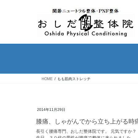
コ
ナ
ン
ビ
テ
ゲ
ン
ー
ツ
シ
へ
ョ
ス
ン
キ
に
ッ
移
プ
動
HOME
もも筋肉ストレッチ
2014年11月29日
膝痛、しゃがんでから立ち上がる時
長引く腰痛専門、おしだ整体院です。 元気ですか？ 
先日、３０代の男性が膝痛で整体に来られました。 