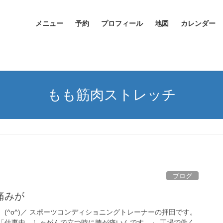
メニュー
予約
プロフィール
地図
カレンダー
もも筋肉ストレッチ
ブログ
痛みが
(^o^)／ スポーツコンディショニングトレーナーの押田です。
「仕事中、しゃがんで立つ時に膝が痛いんです。」 工場で働く