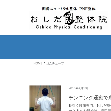
コ
ナ
ン
ビ
テ
ゲ
ン
ー
ツ
シ
へ
ョ
ス
ン
キ
に
ッ
移
プ
動
HOME
ゴムチューブ
2016年7月13日
チンニング運動で
長引く腰痛専門、おしだ整
か？ 私のお勧めは、肩甲