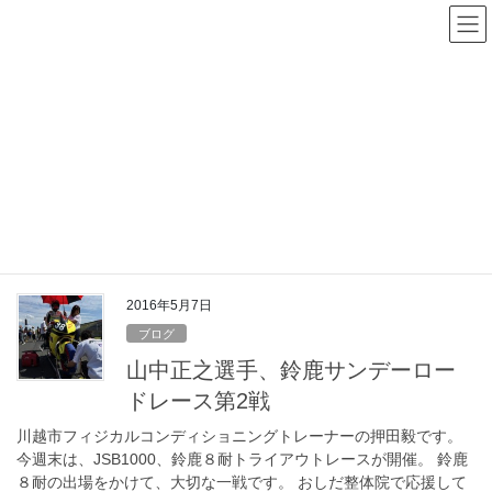
コ
ナ
ン
ビ
テ
ゲ
ン
ー
ツ
シ
へ
ョ
ス
ン
サンデーロードレース
キ
に
ッ
移
プ
動
HOME
サンデーロードレース
2016年5月7日
ブログ
山中正之選手、鈴鹿サンデーロー
ドレース第2戦
川越市フィジカルコンディショニングトレーナーの押田毅です。
今週末は、JSB1000、鈴鹿８耐トライアウトレースが開催。 鈴鹿
８耐の出場をかけて、大切な一戦です。 おしだ整体院で応援して