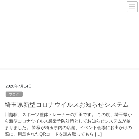
コ
ナ
ン
ビ
テ
ゲ
ン
ー
ツ
シ
へ
ョ
ス
ン
システム
キ
に
ッ
移
プ
動
HOME
システム
2020年7月14日
ブログ
埼玉県新型コロナウイルスお知らせシステム
川越駅、スポーツ整体トレーナーの押田です。 この度、埼玉県か
ら新型コロナウイルス感染予防対策としてお知らせシステムが始
まりました。 皆様が埼玉県内の店舗、イベント会場にお出かけの
際に、用意されたQRコードを読み取ってもら […]