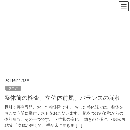
コ
ナ
ン
ビ
テ
ゲ
ン
ー
ツ
シ
へ
ョ
ス
ン
バランス崩れ
キ
に
ッ
移
プ
動
HOME
バランス崩れ
2014年11月8日
ブログ
整体前の検査、立位体前屈、バランスの崩れ
長引く腰痛専門、おしだ整体院です。 おしだ整体院では、整体を
おこなう前に動作テストをおこないます。 気をつけの姿勢からの
体前屈も、その一つです。 ・症状の変化 ・動きの不具合 ・関節可
動域 「身体が硬くて、手が床に届きま […]