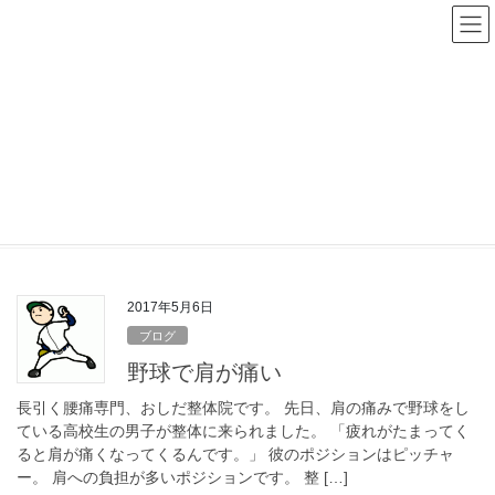
コ
ナ
ン
ビ
テ
ゲ
ン
ー
ツ
シ
へ
ョ
ス
ン
ピッチャー
キ
に
ッ
移
プ
動
HOME
ピッチャー
2017年5月6日
ブログ
野球で肩が痛い
長引く腰痛専門、おしだ整体院です。 先日、肩の痛みで野球をし
ている高校生の男子が整体に来られました。 「疲れがたまってく
ると肩が痛くなってくるんです。」 彼のポジションはピッチャ
ー。 肩への負担が多いポジションです。 整 […]