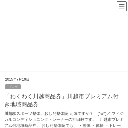
コ
ナ
ン
ビ
テ
ゲ
ン
ー
ツ
シ
へ
ョ
ス
ン
プレミアム付き地域商品券
キ
に
ッ
移
プ
動
HOME
プレミアム付き地域商品券
2015年7月10日
ブログ
「わくわく川越商品券」川越市プレミアム付
き地域商品券
川越駅スポーツ整体。おしだ整体院 元気ですか？ (^o^)／ フィジ
カルコンディショニングトレーナーの押田毅です。 川越市プレミ
アム付地域商品券。 おしだ整体院でも、 ・整体 ・体操 ・トレー