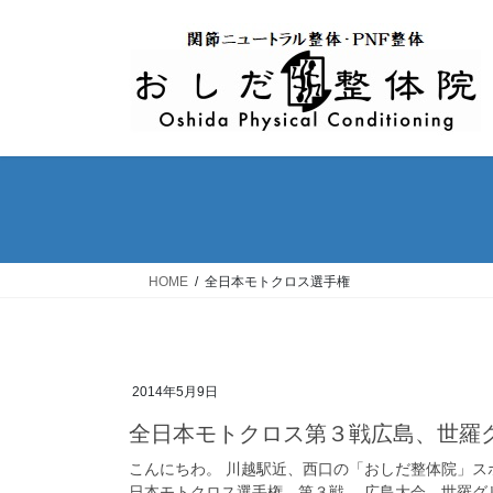
コ
ナ
ン
ビ
テ
ゲ
ン
ー
ツ
シ
へ
ョ
ス
ン
キ
に
ッ
移
プ
動
HOME
全日本モトクロス選手権
2014年5月9日
全日本モトクロス第３戦広島、世羅
こんにちわ。 川越駅近、西口の「おしだ整体院」ス
日本モトクロス選手権、第３戦。 広島大会、世羅グリー