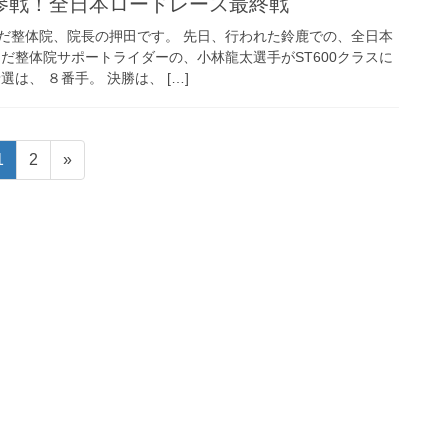
参戦！全日本ロードレース最終戦
だ整体院、院長の押田です。 先日、行われた鈴鹿での、全日本
だ整体院サポートライダーの、小林龍太選手がST600クラスに
は、 ８番手。 決勝は、 […]
固
固
1
2
»
定
定
ペ
ペ
ー
ー
ジ
ジ