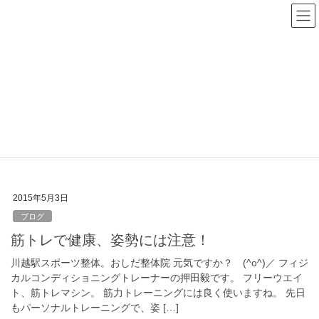
コ
ナ
ン
ビ
テ
ゲ
ン
ー
ツ
シ
へ
ョ
ス
ン
姿勢チェック
キ
に
ッ
移
プ
動
HOME
姿勢チェック
2015年5月3日
ブログ
筋トレで健康、姿勢には注意！
川越駅スポーツ整体。おしだ整体院 元気ですか？ (^o^)／ フィジ
カルコンディショニングトレーナーの押田毅です。 フリーウエイ
ト、筋トレマシン。 筋力トレーニングには良く使いますね。 先日
もパーソナルトレーニングで、姿 […]