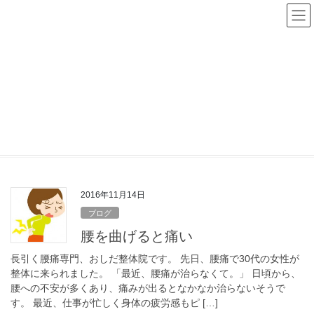
コ
ナ
ン
ビ
テ
ゲ
ン
ー
ツ
シ
へ
ョ
ス
ン
脚パンパン
キ
に
ッ
移
プ
動
HOME
脚パンパン
2016年11月14日
ブログ
腰を曲げると痛い
長引く腰痛専門、おしだ整体院です。 先日、腰痛で30代の女性が
整体に来られました。 「最近、腰痛が治らなくて。」 日頃から、
腰への不安が多くあり、痛みが出るとなかなか治らないそうで
す。 最近、仕事が忙しく身体の疲労感もピ […]