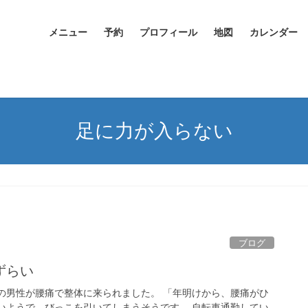
メニュー
予約
プロフィール
地図
カレンダー
足に力が入らない
ブログ
ずらい
の男性が腰痛で整体に来られました。 「年明けから、腰痛がひ
いようで、びっこを引いてしまうそうです。 自転車通勤してい