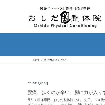
コ
ナ
ン
ビ
テ
ゲ
ン
ー
ツ
シ
へ
ョ
ス
ン
キ
に
ッ
移
プ
動
HOME
足に力が入らない
2015年2月16日
腰痛、歩くのが辛い、脚に力が入り
長引く腰痛専門、おしだ整体院です。 先日、６０代
どくなったんです。」 歩く時に、脚に力が入りづら