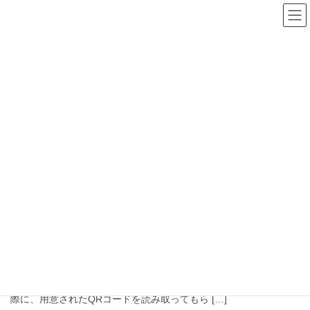
コ
ナ
ン
ビ
テ
ゲ
ン
ー
ツ
シ
へ
ョ
ス
ン
LINE
キ
に
ッ
移
プ
動
HOME
LINE
2020年7月14日
ブログ
埼玉県新型コロナウイルスお知らせシステム
川越駅、スポーツ整体トレーナーの押田です。 この度、埼玉県か
ら新型コロナウイルス感染予防対策としてお知らせシステムが始
まりました。 皆様が埼玉県内の店舗、イベント会場にお出かけの
際に、用意されたQRコードを読み取ってもら […]