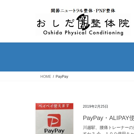
コ
ナ
ン
ビ
テ
ゲ
ン
ー
ツ
シ
へ
ョ
ス
ン
キ
に
ッ
移
プ
動
HOME
PayPay
2019年2月25日
PayPay・ALIPA
川越駅、腰痛トレーナーの
すか？ 今、１００億円キャ