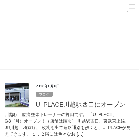
コ
ナ
ン
ビ
テ
ゲ
ン
ー
ツ
シ
へ
ョ
ス
ン
U_PLACE
キ
に
ッ
移
プ
動
HOME
U_PLACE
2020年6月8日
ブログ
U_PLACE川越駅西口にオープン
川越駅、腰痛整体トレーナーの押田です。 「U_PLACE」
6/8（月）オープン！（店舗は順次） 川越駅西口、東武東上線、
JR川越、埼京線。 改札を出て連絡通路を歩くと、U_PLACEが見
えてきます。 １，２階には色々なお […]