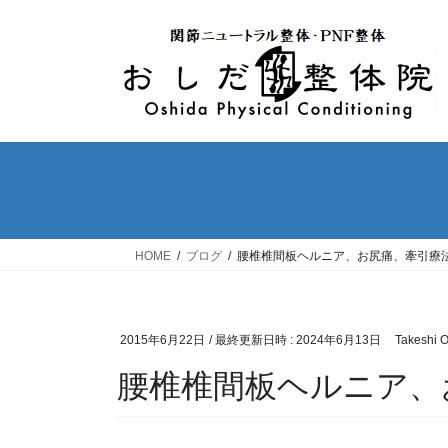
コ
ナ
ン
ビ
テ
ゲ
ン
ー
ツ
シ
へ
ョ
ス
ン
キ
に
ッ
移
プ
動
HOME
ブログ
腰椎椎間板ヘルニア、お尻痛、牽引療
2015年6月22日
/ 最終更新日時 :
2024年6月13日
Takeshi 
腰椎椎間板ヘルニア、