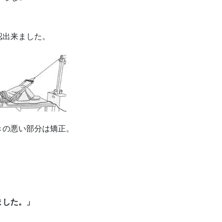
認出来ました。
きの悪い部分は矯正。
。
ました。」