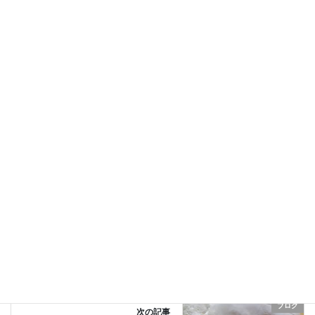
あの川﨑麻世さんがおしだ整体院に！
2013年3月12日
川﨑麻世さんが来院！
2013年2月20日
ブログ
カテゴリー
B-puls
対談記事
川﨑麻世
タグ
ブログ
前の記事
あの川﨑麻世さんがおしだ整体
院に！
2013年3月12日
ブログ
次の記事