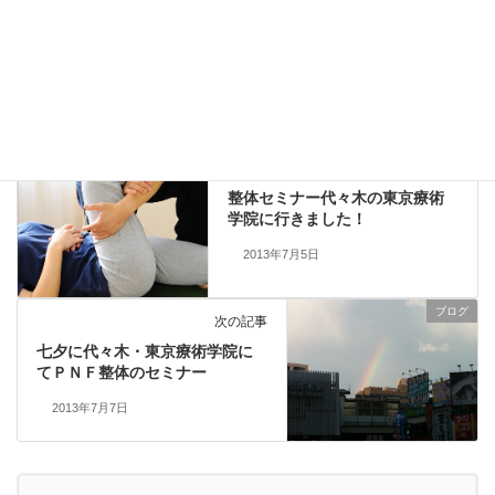
ブログ
カテゴリー
ストレッチで伸ばす
体ケア
週末スポーツ
タグ
ブログ
前の記事
整体セミナー代々木の東京療術
学院に行きました！
2013年7月5日
ブログ
次の記事
七夕に代々木・東京療術学院に
てＰＮＦ整体のセミナー
2013年7月7日