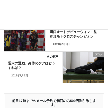
ブログ
カテゴリー
及川雅登
整体セミナー
東京療術学院
タグ
ブログ
前の記事
川口オートデビューウィン！益
春菜モトクロスチャンピオン
2013年7月5日
ブログ
次の記事
週末の運動、身体のケアはどう
すれば？
2013年7月6日
前日17時までのメール予約で初回のみ500円割引致しま
す。