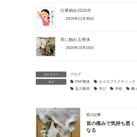
仕事納め2025年
2025年12月30日
骨に触れる整体
2025年10月10日
ブログ
カテゴリー
PNF整体
カイロプラクティック
タグ
及川雅登
学び
学校
幡
ブログ
前の記事
首の痛みで気持ち悪く
なる