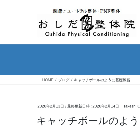
コ
ナ
ン
ビ
テ
ゲ
ン
ー
ツ
シ
へ
ョ
ス
ン
キ
に
ッ
移
プ
動
HOME
ブログ
キャッチボールのように基礎練習
2026年2月13日
/ 最終更新日時 :
2026年2月14日
Takeshi 
キャッチボールのよう