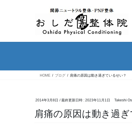
コ
ナ
ン
ビ
テ
ゲ
ン
ー
ツ
シ
へ
ョ
ス
ン
キ
に
ッ
移
プ
動
HOME
ブログ
肩痛の原因は動き過ぎているせい？
2014年3月8日
/ 最終更新日時 :
2023年11月1日
Takeshi Os
肩痛の原因は動き過ぎ