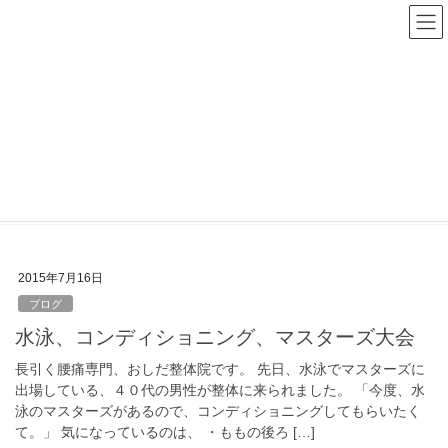
コ
ナ
ン
ビ
テ
ゲ
ン
ー
ツ
シ
へ
ョ
ス
ン
マスターズ
キ
に
ッ
移
プ
動
HOME
マスターズ
2015年7月16日
ブログ
水泳、コンディショニング、マスターズ大会
長引く腰痛専門、おしだ整体院です。 先日、水泳でマスターズに
出場している、４０代の男性が整体に来られました。 「今度、水
泳のマスターズがあるので、コンディショニングしてもらいたく
て。」 気になっているのは、 ・ももの後ろ […]