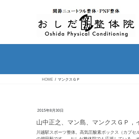
コ
ナ
ン
ビ
テ
ゲ
ン
ー
ツ
シ
へ
ョ
ス
ン
キ
に
ッ
移
プ
動
HOME
マンクスＧＰ
2015年8月30日
山中正之、マン島、マンクスＧＰ，
川越駅スポーツ整体。高気圧酸素ボックス（カプセ
の押田毅です。 おしだ整体院でも応援している、オー