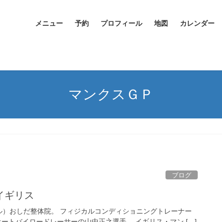
メニュー
予約
プロフィール
地図
カレンダー
マンクスＧＰ
ブログ
イギリス
ル）おしだ整体院。 フィジカルコンディショニングトレーナー
トバイロードレーサーの山中正之選手。 イギリス・マン […]