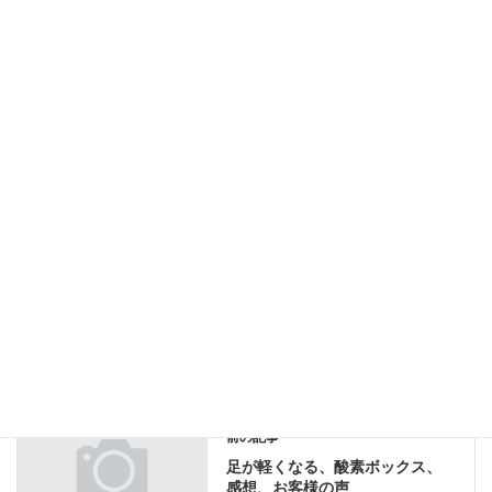
2015年7月22日
JSBライダー山中正之、モトクロスヴィレッジ、マン島
2015年6月26日
バイクレーサー山中正之、全日本ロードレースもてぎ
2015年6月2日
山中正之選手、マン島TT、マンクスＧＰ、ロードレース
2015年3月8日
ブログ
、
山中正之
カテゴリー
マンクスＧＰ
マン島
山中正之
タグ
ブログ
前の記事
足が軽くなる、酸素ボックス、
感想、お客様の声