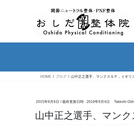
コ
ナ
ン
ビ
テ
ゲ
ン
ー
ツ
シ
へ
ョ
ス
ン
キ
に
ッ
移
プ
動
HOME
ブログ
山中正之選手、マンクスＧＰ，イギリ
2015年8月6日
/ 最終更新日時 :
2019年9月4日
Takeshi Osh
山中正之選手、マンク