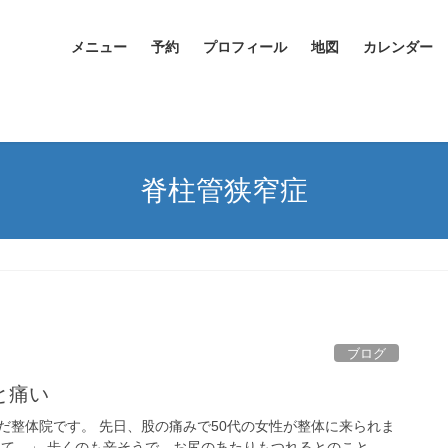
メニュー
予約
プロフィール
地図
カレンダー
脊柱管狭窄症
ブログ
と痛い
だ整体院です。 先日、股の痛みで50代の女性が整体に来られま
くて。」 歩くのも辛そうで、お尻のあたりもつれるとのこと。