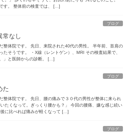
す。 整体前の検査では、 […]
ブログ
異常なし
だ整体院です。 先日、来院された40代の男性。 半年前、首肩の
たそうです。 ・X線（レントゲン）、MRI その検査結果で、
」と医師からの診断。 […]
ブログ
めた
だ整体院です。 先日、腰の痛みで３０代の男性が整体に来られ
がいたくなって。ぎっくり腰かも？」 今回の腰痛、嫌な感じ続い
後に比べれば痛みが軽くなって […]
ブログ