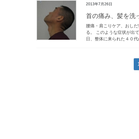
2013年7月26日
首の痛み、髪を洗
腰痛・肩こりケア、おしだ
る。 このような症状が出
日、整体に来られた４０代の
投
稿
の
ペ
ー
ジ
送
り