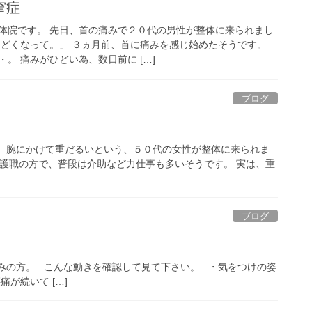
窄症
体院です。 先日、首の痛みで２０代の男性が整体に来られまし
ひどくなって。」 ３ヵ月前、首に痛みを感じ始めたそうです。
。 痛みがひどい為、数日前に […]
ブログ
肩、腕にかけて重だるいという、５０代の女性が整体に来られま
介護職の方で、普段は介助など力仕事も多いそうです。 実は、重
ブログ
！
みの方。 こんな動きを確認して見て下さい。 ・気をつけの姿
が続いて […]