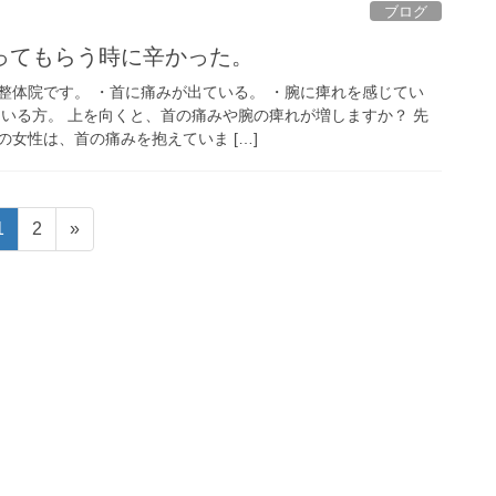
ブログ
ってもらう時に辛かった。
整体院です。 ・首に痛みが出ている。 ・腕に痺れを感じてい
ている方。 上を向くと、首の痛みや腕の痺れが増しますか？ 先
女性は、首の痛みを抱えていま […]
固
固
1
2
»
定
定
ペ
ペ
ー
ー
ジ
ジ