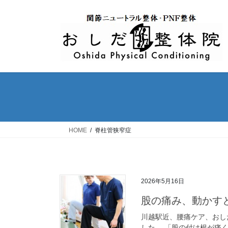
コ
ナ
ン
ビ
テ
ゲ
ン
ー
ツ
シ
へ
ョ
ス
ン
キ
に
ッ
移
プ
動
HOME
脊柱管狭窄症
2026年5月16日
股の痛み、動かす
川越駅近、腰痛ケア、おし
した。 「股の付け根が痛