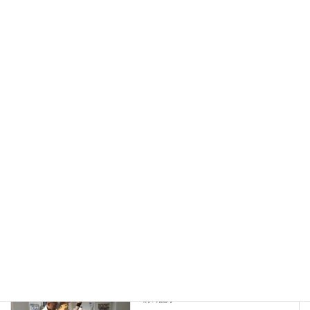
学生さん全力サポート宣言
2020年8月4日
全力応援宣言、学生さんを全力サポートします！
2020年6月1日
高気圧酸素ボックス半額キャンペーン！
2020年5月9日
バスケットボールやり過ぎで腰痛に？
2020年2月7日
ブログ
カテゴリー
コンディショニング
リフレッシュ
タグ
疲労回復
高気圧酸素
ブログ
前の記事