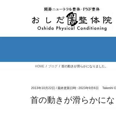
コ
ナ
ン
ビ
テ
ゲ
ン
ー
ツ
シ
へ
ョ
ス
ン
キ
に
ッ
移
プ
動
HOME
ブログ
首の動きが滑らかになりました。
2013年10月22日
/ 最終更新日時 :
2023年9月6日
Takeshi 
首の動きが滑らかにな