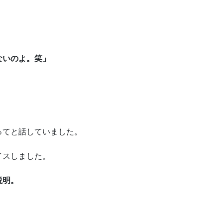
ないのよ。笑」
ってと話していました。
イスしました。
説明。