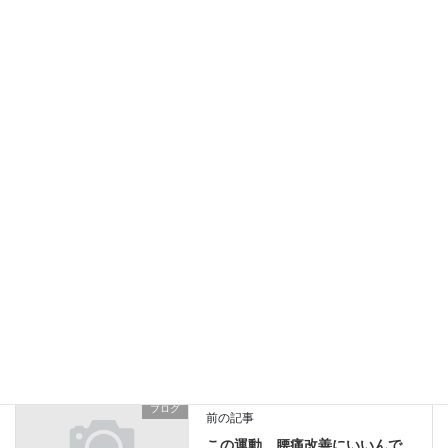
指の痺れ、検査で異常なし
2026年1月9日
整体に行けないアナタにお勧めです！
2026年1月5日
仕事始め令和8年
2026年1月1日
ブログ
カテゴリー
悪い姿勢
猫背
首痛
タグ
ブログ
前の記事
この運動、腰痛改善にいいんで