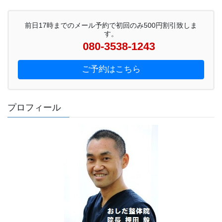
ペ
ペ
の
ー
ー
前日17時までのメール予約で初回のみ500円割引致しま
ペ
ジ
ジ
す。
ー
080-3538-1243
ジ
ご予約はこちら
送
り
プロフィール