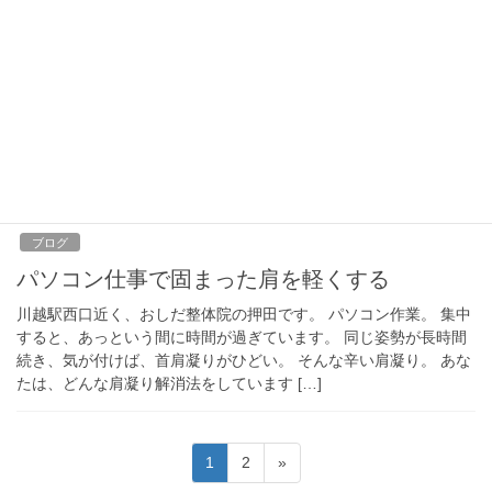
バスケットボールしなくなったら
身体が固まっている感じ
川越駅近、腰痛ケア、おしだ整体院です。 先日、股の痛みで６０
代の男性が整体に来られました。 「長時間の運転で立ち上がる時
に、股が痛くて動けない事があるんです。」 背中のはりも強くで
るそうです。 整体前の検査では、 ・身体 […]
2020年6月19日
ブログ
パソコン仕事で固まった肩を軽くする
川越駅西口近く、おしだ整体院の押田です。 パソコン作業。 集中
すると、あっという間に時間が過ぎています。 同じ姿勢が長時間
続き、気が付けば、首肩凝りがひどい。 そんな辛い肩凝り。 あな
たは、どんな肩凝り解消法をしています […]
投
固
固
1
2
»
稿
定
定