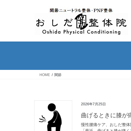
コ
ナ
ン
ビ
テ
ゲ
ン
ー
ツ
シ
へ
ョ
ス
ン
キ
に
ッ
移
プ
動
HOME
関節
2026年7月25日
曲げるときに膝が
慢性腰痛ケア、おしだ整体
「最近、曲げると膝が痛く