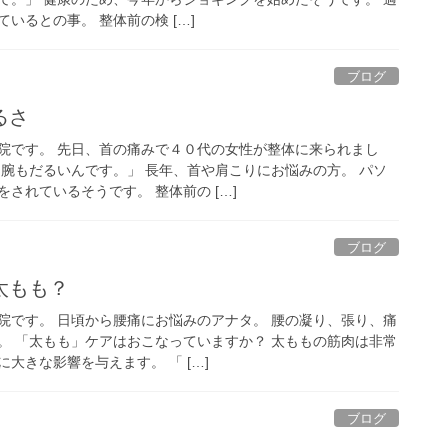
いるとの事。 整体前の検 […]
ブログ
るさ
院です。 先日、首の痛みで４０代の女性が整体に来られまし
は腕もだるいんです。」 長年、首や肩こりにお悩みの方。 パソ
されているそうです。 整体前の […]
ブログ
太もも？
院です。 日頃から腰痛にお悩みのアナタ。 腰の凝り、張り、痛
。 「太もも」ケアはおこなっていますか？ 太ももの筋肉は非常
大きな影響を与えます。 「 […]
ブログ