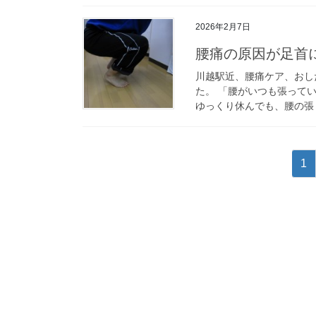
2026年2月7日
腰痛の原因が足首
川越駅近、腰痛ケア、おし
た。 「腰がいつも張って
ゆっくり休んでも、腰の張り
投
固
1
稿
定
ペ
の
ー
ペ
ジ
ー
ジ
送