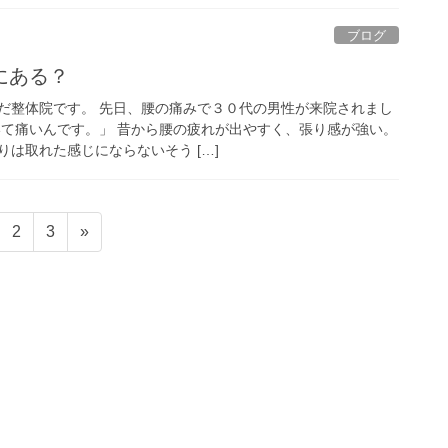
ブログ
にある？
だ整体院です。 先日、腰の痛みで３０代の男性が来院されまし
いて痛いんです。」 昔から腰の疲れが出やすく、張り感が強い。
は取れた感じにならないそう […]
固
固
2
3
»
定
定
ペ
ペ
ー
ー
ジ
ジ