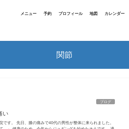
メニュー
予約
プロフィール
地図
カレンダー
関節
ブログ
痛い
院です。 先日、膝の痛みで40代の男性が整体に来られました。
て。」 健康のため、今年からジョギングを始めたそうです。 適