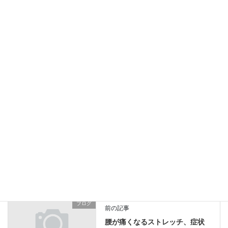
立ち仕事で腰が固まる
2026年5月5日
セミナー参加で手技の修正
2026年4月10日
膝を怪我して曲がらない
2026年3月16日
ブログ
カテゴリー
デスクワーク
肩痛
腰痛
タグ
ブログ
前の記事
腰が痛くなるストレッチ、症状