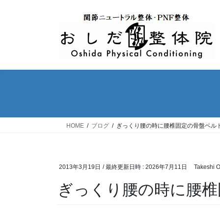
コ
ナ
ン
ビ
テ
ゲ
ン
ー
ツ
シ
へ
ョ
ス
ン
キ
に
ッ
移
プ
動
HOME
ブログ
ぎっくり腰の時に腰椎固定の骨盤ベル
2013年3月19日
/ 最終更新日時 :
2026年7月11日
Takeshi 
ぎっくり腰の時に腰椎