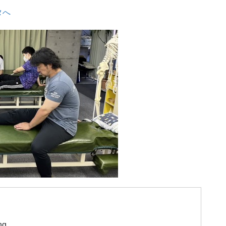
タへ
ng