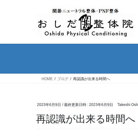
コ
ナ
ン
ビ
テ
ゲ
ン
ー
ツ
シ
へ
ョ
ス
ン
キ
に
ッ
移
プ
動
HOME
ブログ
再認識が出来る時間へ
2023年6月9日
/ 最終更新日時 :
2023年6月9日
Takeshi Osh
再認識が出来る時間へ